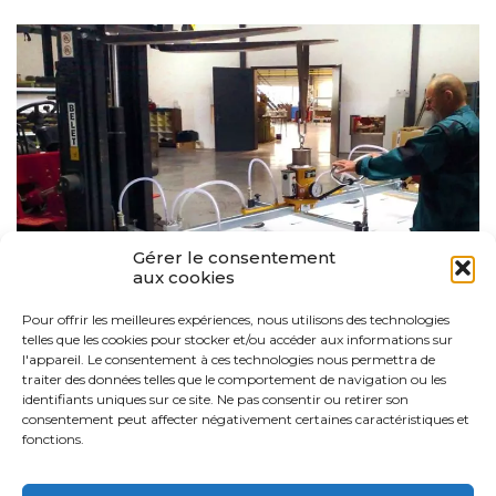
Gérer le consentement
aux cookies
Pour offrir les meilleures expériences, nous utilisons des technologies
2 AVRIL 2019
telles que les cookies pour stocker et/ou accéder aux informations sur
Vaculift
l'appareil. Le consentement à ces technologies nous permettra de
Un besoin en terme de manutention ? Découvrez notre
traiter des données telles que le comportement de navigation ou les
gamme produits Vaculift
identifiants uniques sur ce site. Ne pas consentir ou retirer son
consentement peut affecter négativement certaines caractéristiques et
LIRE CET ARTICLE
fonctions.