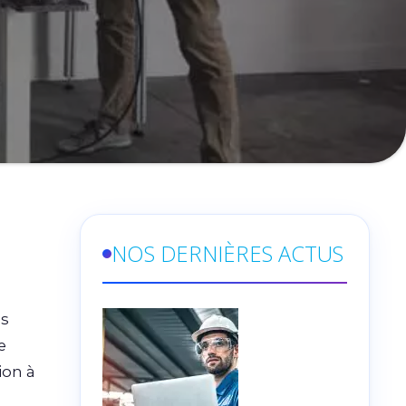
NOS DERNIÈRES ACTUS
ss
e
ion à