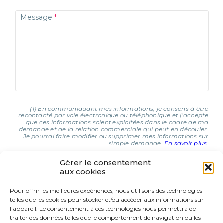
Message
(1) En communiquant mes informations, je consens à être
recontacté par voie électronique ou téléphonique et j’accepte
que ces informations soient exploitées dans le cadre de ma
demande et de la relation commerciale qui peut en découler.
Je pourrai faire modifier ou supprimer mes informations sur
simple demande.
En savoir plus.
Gérer le consentement
aux cookies
J'AI COMPRIS ET J'ACCEPTE (1)
Pour offrir les meilleures expériences, nous utilisons des technologies
telles que les cookies pour stocker et/ou accéder aux informations sur
9 Rue d’Italie
l'appareil. Le consentement à ces technologies nous permettra de
68310 Wittelsheim
traiter des données telles que le comportement de navigation ou les