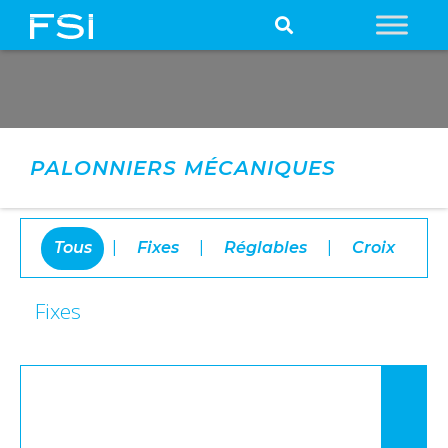
PALONNIERS MÉCANIQUES
Tous
|
Fixes
|
Réglables
|
Croix
Fixes