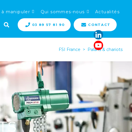
 à manipuler
Qui sommes-nous
Actualités
03 89 57 81 90
CONTACT
FSI France
>
Palans & chariots
TS