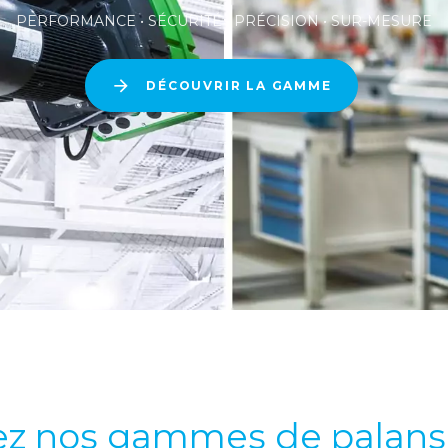
PERFORMANCE • SÉCURITÉ • PRÉCISION • SUR-MESURE
DÉCOUVRIR LA GAMME
z nos gammes de palans e