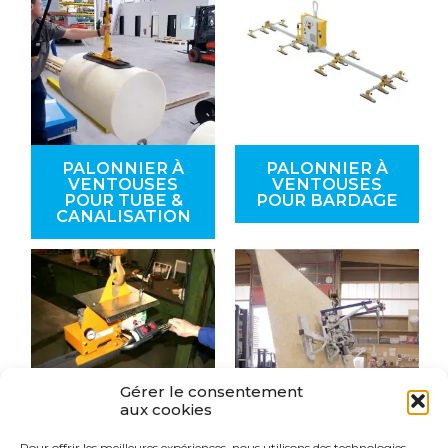
PALONNIER À
PALONNIER À
VENTOUSES
VENTOUSES
POUR TUBE &
POUR BARDAGE
CANALISATION
Gérer le consentement
aux cookies
Pour offrir les meilleures expériences, nous utilisons des technologies