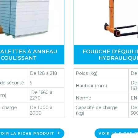
PALETTES À ANNEAU
FOURCHE D’ÉQUIL
COULISSANT
HYDRAULIQU
De 128 à 218
Poids (kg)
De 
 de sécurité
5
De 
Hauteur (mm)
16
De 1660 à
mm)
2270
Norme
EN 
e charge
De 1000 à
Capacité de charge
De 
2000
(kg)
30
VOIR LA FICHE PRODUIT
VOIR LA FICHE 