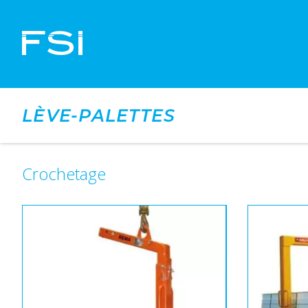
LÈVE-PALETTES
Crochetage