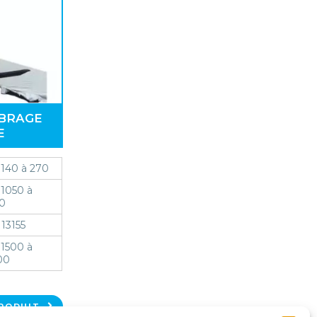
IBRAGE
E
140 à 270
1050 à
30
13155
1500 à
00
PRODUIT