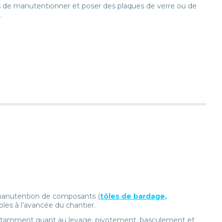
 de manutentionner et poser des plaques de verre ou de
.
e manutention de composants (
tôles de bardage,
bles à l’avancée du chantier.
r, notamment quant au levage, pivotement, basculement et