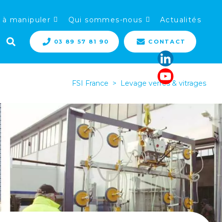
 à manipuler
Qui sommes-nous
Actualités
03 89 57 81 90
CONTACT
FSI France
>
Levage verres & vitrages