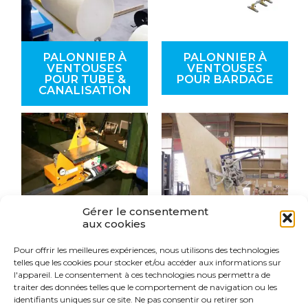
PALONNIER À
PALONNIER À
VENTOUSES
VENTOUSES
POUR TUBE &
POUR BARDAGE
CANALISATION
Gérer le consentement
aux cookies
Pour offrir les meilleures expériences, nous utilisons des technologies
PALONNIER À
PALONNIER À
telles que les cookies pour stocker et/ou accéder aux informations sur
VENTOUSES
VENTOUSES
l'appareil. Le consentement à ces technologies nous permettra de
POUR POUTRE
POUR PLAQUES
(MÉTAL)
ET PANNEAUX
traiter des données telles que le comportement de navigation ou les
BOIS
identifiants uniques sur ce site. Ne pas consentir ou retirer son