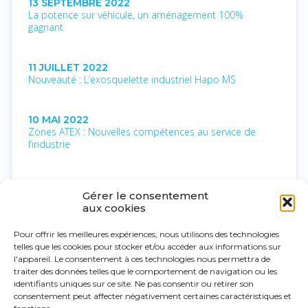
13 SEPTEMBRE 2022
La potence sur véhicule, un aménagement 100%
gagnant
11 JUILLET 2022
Nouveauté : L’exosquelette industriel Hapo MS
10 MAI 2022
Zones ATEX : Nouvelles compétences au service de
l’industrie
15 MARS 2022
Gérer le consentement
Développement d’une collaboration avec Érgosanté
aux cookies
Pour offrir les meilleures expériences, nous utilisons des technologies
2 MARS 2022
telles que les cookies pour stocker et/ou accéder aux informations sur
Notre nouveau partenariat avec COMEGE
l'appareil. Le consentement à ces technologies nous permettra de
traiter des données telles que le comportement de navigation ou les
identifiants uniques sur ce site. Ne pas consentir ou retirer son
2 MARS 2022
consentement peut affecter négativement certaines caractéristiques et
Fiabilité et robustesse : Le positionnement qualité de