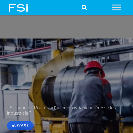
FSI France
>
Pourquoi l’acier inoxydable intéresse les
industriels ?
LEVAGE