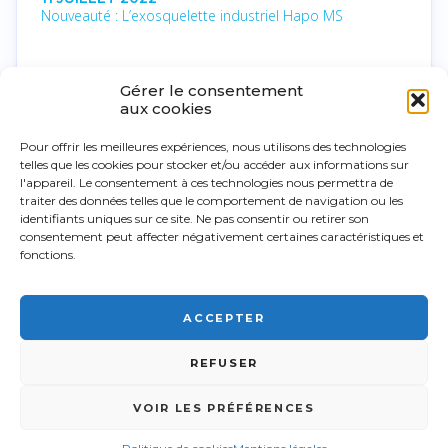
Nouveauté : L’exosquelette industriel Hapo MS
15 MARS 2022
Gérer le consentement
Développement d’une collaboration avec Érgosanté
aux cookies
Pour offrir les meilleures expériences, nous utilisons des technologies
2 MARS 2022
telles que les cookies pour stocker et/ou accéder aux informations sur
Notre nouveau partenariat avec COMEGE
l'appareil. Le consentement à ces technologies nous permettra de
traiter des données telles que le comportement de navigation ou les
identifiants uniques sur ce site. Ne pas consentir ou retirer son
2 MARS 2022
consentement peut affecter négativement certaines caractéristiques et
Fiabilité et robustesse : Le positionnement qualité de
fonctions.
FSI France
ACCEPTER
FSI France© 2026 - Tous droits réservés -
03 89 57 81 90 -
9
REFUSER
Rue d'Italie, 68310 Wittelsheim •
Mentions légales
-
Plan du site
-
-
Gérer mes données
- Réalisation :
OCI
COOKIES
03 89 57 81 90
CONTACT
VOIR LES PRÉFÉRENCES
FSI France est un distributeur d'équipements de levage et de
manutention spécialisé dans la fourniture de palonniers à ventouses