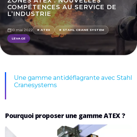
ZONES ATEX : NOUVELLES
COMPÉTENCES AU SERVICE DE
L’INDUSTRIE
10 mai 2022
# ATEX
# STAHL CRANE SYSTEM
LEVAGE
Une gamme antidéflagrante avec Stahl
Cranesystems
Pourquoi proposer une gamme ATEX ?