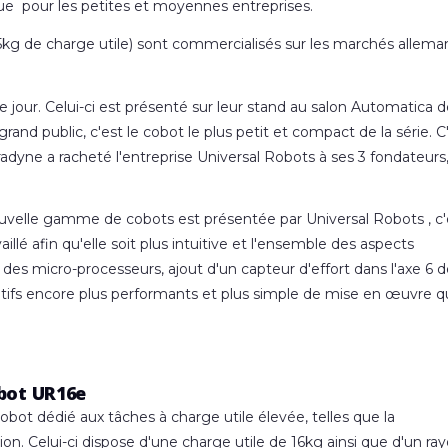
ue pour les petites et moyennes entreprises
.
g de charge utile) sont commercialisés sur les marchés allema
 le jour. Celui-ci est présenté sur leur stand au salon Automatica 
rand public, c'est le cobot le plus petit et compact de la série
. C
yne a racheté l'entreprise Universal Robots à ses 3 fondateurs
uvelle gamme de cobots est présentée par Universal Robots , c'e
llé afin qu'elle soit plus intuitive et l'ensemble des aspects
des micro-processeurs, ajout d'un capteur d'effort dans l'axe 6 
oratifs encore plus performants et plus simple de mise en œuvre q
obot UR16e
cobot dédié aux tâches à charge utile élevée, telles que la
ion. Celui-ci dispose d'une charge utile de 16kg ainsi que d'un ra