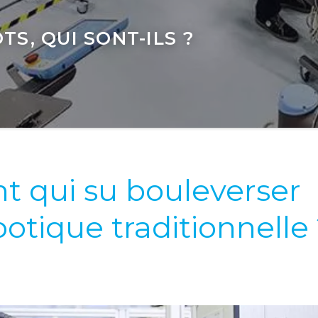
S, QUI SONT-ILS ?
nt qui su bouleverser
botique traditionnelle