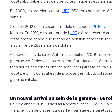
robots abordable d'un point de vu technique et économiq
En 2008, les premiers cobots
UR5
(850 mm de portée & 5k
danois.
C'est en 2012 qu'un second modèle de cobot, l'
UR10
, voit
Munich. En 2015, c'est au tour de l'
UR3
d'être présenté au g
cette même année que le fond de pension américain Therad
la somme de 285 millions de dollars.
A nouveau lors du salon Automatica édition "2018", une no
gamme « e-Series », L'ensemble de l'interface a été retravai
techniques des robots ont été améliorés (vitesse de calcul 
robots, etc. ). L'objectif est de proposé des robots collab
gamme initiale.
Un nouvel arrivé au sein de la gamme - Le r
En fin d'année 2019, Universal Robots a lancé l'
UR16e
, un 
manutention de pièces lourdes, l'emballage et la palettisat