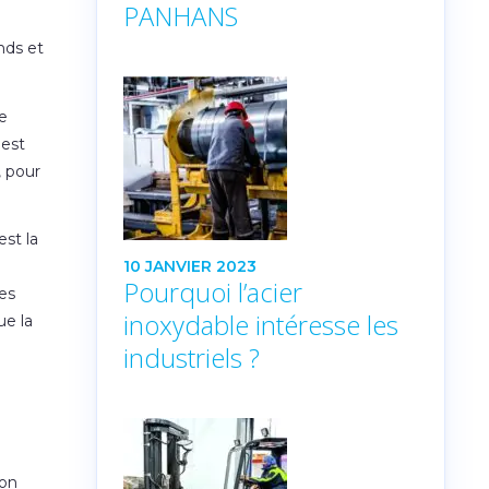
PANHANS
nds et
de
'est
, pour
st la
10 JANVIER 2023
Pourquoi l’acier
des
inoxydable intéresse les
ue la
industriels ?
yon