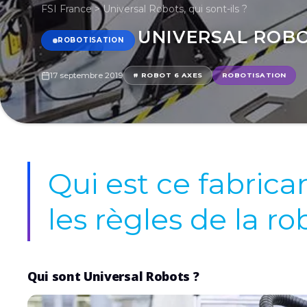
FSI France
>
Universal Robots, qui sont-ils ?
UNIVERSAL ROBOT
ROBOTISATION
17 septembre 2019
# ROBOT 6 AXES
ROBOTISATION
Qui est ce fabrica
les règles de la ro
Qui sont Universal Robots ?