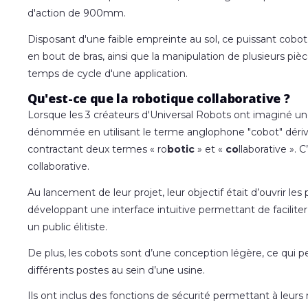
d'action de 900mm.
Disposant d'une faible empreinte au sol, ce puissant cobot p
en bout de bras, ainsi que la manipulation de plusieurs pi
temps de cycle d'une application.
Qu'est-ce que la robotique collaborative ?
Lorsque les 3 créateurs d'Universal Robots ont imaginé une
dénommée en utilisant le terme anglophone "cobot" dérivé
contractant deux termes « ro
botic
» et «
co
llaborative ».
collaborative.
Au lancement de leur projet, leur objectif était d’ouvrir l
développant une interface intuitive permettant de facilite
un public élitiste.
De plus, les cobots sont d’une conception légère, ce qui pe
différents postes au sein d’une usine.
Ils ont inclus des fonctions de sécurité permettant à leur