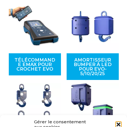
TÉLÉCOMMAND
AMORTISSEUR
E EMAX POUR
BUMPER À LED
CROCHET EVO
POUR EVO-
5/10/20/25
Gérer le consentement
aux cookies