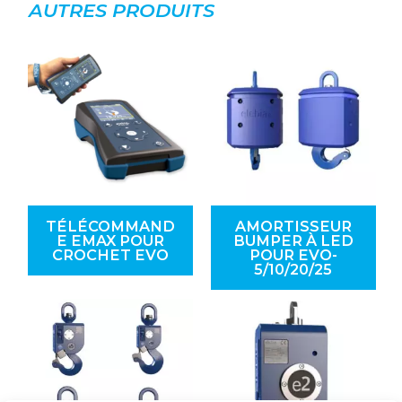
AUTRES PRODUITS
TÉLÉCOMMAND
AMORTISSEUR
E EMAX POUR
BUMPER À LED
CROCHET EVO
POUR EVO-
5/10/20/25