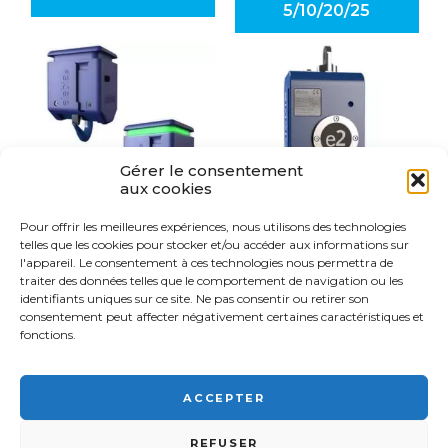
5/10/20/25
Gérer le consentement
aux cookies
Pour offrir les meilleures expériences, nous utilisons des technologies
telles que les cookies pour stocker et/ou accéder aux informations sur
AMORTISSEUR
CROCHET DE
l'appareil. Le consentement à ces technologies nous permettra de
BUMPER À LED
LEVAGE
POUR EVO-2
AUTOMATIQUE
traiter des données telles que le comportement de navigation ou les
EVO-2
identifiants uniques sur ce site. Ne pas consentir ou retirer son
consentement peut affecter négativement certaines caractéristiques et
fonctions.
ACCEPTER
FSI France© 2026 - Tous droits réservés -
03 89 57 81 90 -
9
REFUSER