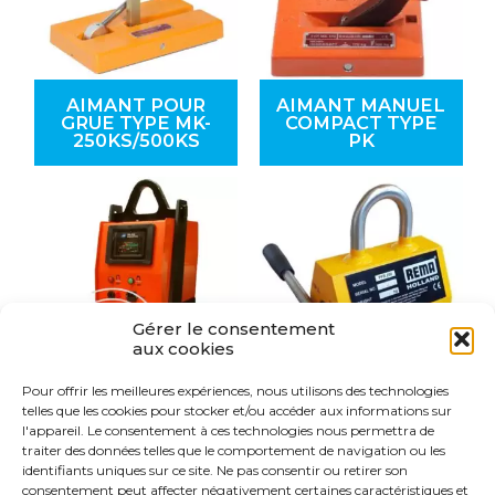
AIMANT POUR
AIMANT MANUEL
GRUE TYPE MK-
COMPACT TYPE
250KS/500KS
PK
Gérer le consentement
aux cookies
Pour offrir les meilleures expériences, nous utilisons des technologies
AIMANT DE
AIMANT DE
telles que les cookies pour stocker et/ou accéder aux informations sur
LEVAGE AVEC
LEVAGE TYPE
l'appareil. Le consentement à ces technologies nous permettra de
BATTERIE TYPE
PFR
traiter des données telles que le comportement de navigation ou les
RM
identifiants uniques sur ce site. Ne pas consentir ou retirer son
consentement peut affecter négativement certaines caractéristiques et