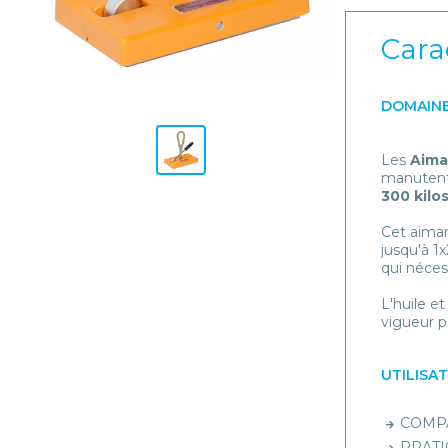
Cara
DOMAINE
Les
Aima
manutent
300 kilo
Cet aiman
jusqu'à 1
qui néces
L'huile e
vigueur p
UTILISA
COMPAC
PRATIQ