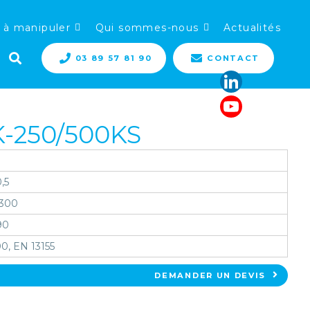
 à manipuler
Qui sommes-nous
Actualités
03 89 57 81 90
CONTACT
-250/500KS
0,5
 300
90
0, EN 13155
DEMANDER UN DEVIS