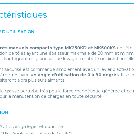
ctéristiques
 D’UTILISATION
nts manuels compacts type MK250KD et MK500KS
ont été 
ion de tôles ayant une épaisseur maximale de 20 mm et minim
s
. Ils intègrent un grand œil de levage à mobilité unidirectionnelle
t sécurisé est commandé simplement avec un levier d'activati
x2 mètres avec
un angle d'utilisation de 0 à 90 degrés
. Il se
siteront alors plusieurs aimants.
t la graisse perturbe très peu la force magnétique générée et 
our la manutention de charges en toute sécurité.
TION
T : Design léger et optimisé
UE : Angle d'utilisation de 0 à 90°