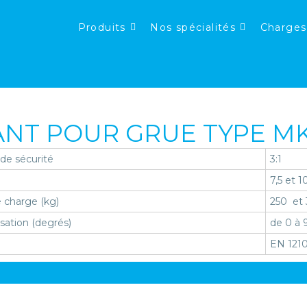
Produits
Nos spécialités
Charges
NT POUR GRUE TYPE MK
 de sécurité
3:1
7,5 et 1
 charge (kg)
250 et
isation (degrés)
de 0 à 
EN 1210