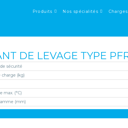
Produits
Nos spécialités
Charges
NT DE LEVAGE TYPE PF
 de sécurité
 charge (kg)
e max. (°C)
 gamme (mm)