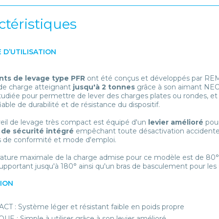
ctéristiques
 D’UTILISATION
nts de levage type PFR
ont été conçus et développés par REM
de charge atteignant
jusqu'à 2 tonnes
grâce à son aimant N
tudiée pour permettre de lever des charges plates ou rondes, et 
iable de durabilité et de résistance du dispositif.
eil de levage très compact est équipé d'un
levier amélioré
pour
de sécurité intégré
empêchant toute désactivation accidentelle
ts de conformité et mode d'emploi.
ature maximale de la charge admise pour ce modèle est de 80°
pportant jusqu'à 180° ainsi qu'un bras de basculement pour les
TION
T : Système léger et résistant faible en poids propre
UE : Simple à utiliser grâce à son levier amélioré