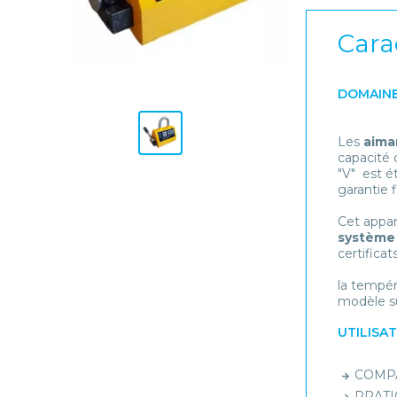
Cara
DOMAINE
Les
aima
capacité 
"V" est é
garantie f
Cet appar
système 
certifica
la tempér
modèle su
UTILISA
COMPAC
PRATIQ