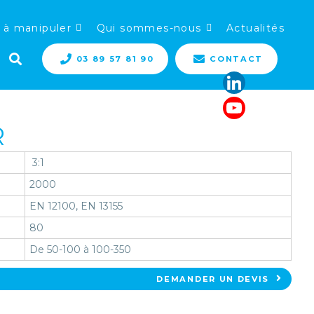
 à manipuler
Qui sommes-nous
Actualités
03 89 57 81 90
CONTACT
R
3:1
2000
EN 12100, EN 13155
80
De 50-100 à 100-350
DEMANDER UN DEVIS