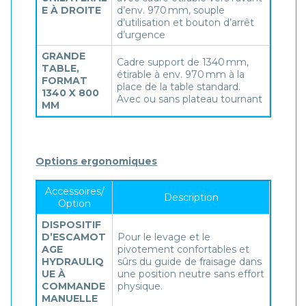
E À DROITE
d’env. 970 mm, souple
d’utilisation et bouton d’arrêt
d’urgence
GRANDE
Cadre support de 1340 mm,
TABLE,
étirable à env. 970 mm à la
FORMAT
place de la table standard.
1340 X 800
Avec ou sans plateau tournant
MM
Options ergonomiques
Accessoires/
Description
Option
DISPOSITIF
D’ESCAMOT
Pour le levage et le
AGE
pivotement confortables et
HYDRAULIQ
sûrs du guide de fraisage dans
UE À
une position neutre sans effort
COMMANDE
physique.
MANUELLE