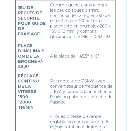
Comme guide continu entre
JEU DE
les deux plaques d'arrêt,
RÈGLES DE
composé de : 2 règles 260 x 6
SÉCURITÉ
mm, 3 règles 260 x 3 mm, 1
POUR GUIDE
planchette en multiplex 260 x
DE
150 x 12 mm, y compris
FRAISAGE
glisseurs et clé Allen 2093 193
PLAGE
D’INCLINAIS
ON DE LA
À la place de +45,5° à -5°
BROCHE +/-
45,5°
RÉGLAGE
CONTINU
Par moteur de 7,5 kW avec
DE LA
convertisseur de fréquence de
VITESSE
11 kW, y compris lubrification à
1500 –
l’huile du palier de la broche de
12000
fraisage
TR/MIN
4 roues, vitesse d’avance
réglable en continu de 2 à 18
m/min rotation à droite et à