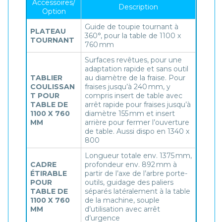
Accessoires/
Description
Option
Guide de toupie tournant à
PLATEAU
360°, pour la table de 1100 x
TOURNANT
760 mm
Surfaces revêtues, pour une
adaptation rapide et sans outil
TABLIER
au diamètre de la fraise. Pour
COULISSAN
fraises jusqu’à 240 mm, y
T POUR
compris insert de table avec
TABLE DE
arrêt rapide pour fraises jusqu’à
1100 X 760
diamètre 155 mm et insert
MM
arrière pour fermer l’ouverture
de table. Aussi dispo en 1340 x
800
Longueur totale env. 1375 mm,
CADRE
profondeur env. 892 mm à
ÉTIRABLE
partir de l’axe de l’arbre porte-
POUR
outils, guidage des paliers
TABLE DE
séparés latéralement à la table
1100 X 760
de la machine, souple
MM
d’utilisation avec arrêt
d’urgence