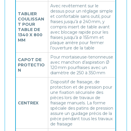
Avec revêtement sur le
dessus pour un réglage simple
TABLIER
et confortable sans outil, pour
COULISSAN
fraises jusqu’à ø 240 mm, y
T POUR
compris insert de table avant
TABLE DE
avec blocage rapide pour les
1340 X 800
fraises jusqu’à ø 155 mm et
MM
plaque arrière pour fermer
l’ouverture de la table
Pour mortaiseuse-tenonneuse
CAPOT DE
avec manchon d’aspiration Ø
PROTECTIO
120 mm pourfraises avec un
N
diamètre de 250 à 350 mm
Dispositif de fraisage, de
protection et de pression pour
une fixation sécurisée des
pièces lors de travaux de
CENTREX
fraisage manuels. La forme
spéciale des patins de pression
assure un guidage précis de la
pièce pendant tous les travaux
de fraisage