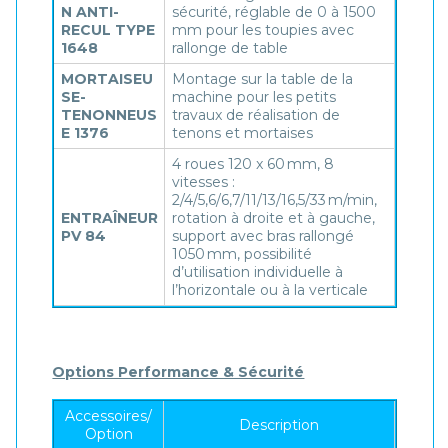
N ANTI-
sécurité, réglable de 0 à 1500
RECUL TYPE
mm pour les toupies avec
1648
rallonge de table
MORTAISEU
Montage sur la table de la
SE-
machine pour les petits
TENONNEUS
travaux de réalisation de
E 1376
tenons et mortaises
4 roues 120 x 60 mm, 8
vitesses :
2/4/5,6/6,7/11/13/16,5/33 m/min,
ENTRAÎNEUR
rotation à droite et à gauche,
PV 84
support avec bras rallongé
1050 mm, possibilité
d’utilisation individuelle à
l’horizontale ou à la verticale
Options Performance & Sécurité
Accessoires/
Description
Option