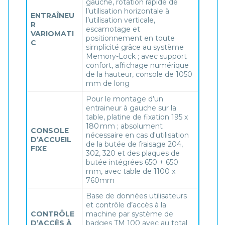
gauche, rotation rapide de
l’utilisation horizontale à
ENTRAÎNEU
l’utilisation verticale,
R
escamotage et
VARIOMATI
positionnement en toute
C
simplicité grâce au système
Memory-Lock ; avec support
confort, affichage numérique
de la hauteur, console de 1050
mm de long
Pour le montage d’un
entraineur à gauche sur la
table, platine de fixation 195 x
180 mm ; absolument
CONSOLE
nécessaire en cas d'utilisation
D’ACCUEIL
de la butée de fraisage 204,
FIXE
302, 320 et des plaques de
butée intégrées 650 + 650
mm, avec table de 1100 x
760mm
Base de données utilisateurs
et contrôle d’accès à la
CONTRÔLE
machine par système de
D’ACCÈS À
badges TM 100 avec au total