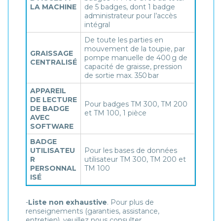
LA MACHINE
de 5 badges, dont 1 badge
administrateur pour l’accès
intégral
De toute les parties en
mouvement de la toupie, par
GRAISSAGE
pompe manuelle de 400 g de
CENTRALISÉ
capacité de graisse, pression
de sortie max. 350 bar
APPAREIL
DE LECTURE
Pour badges TM 300, TM 200
DE BADGE
et TM 100, 1 pièce
AVEC
SOFTWARE
BADGE
UTILISATEU
Pour les bases de données
R
utilisateur TM 300, TM 200 et
PERSONNAL
TM 100
ISÉ
-
Liste non exhaustive
. Pour plus de
renseignements (garanties, assistance,
entretien), veuillez nous consulter.