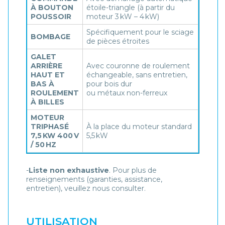
À BOUTON
étoile-triangle (à partir du
POUSSOIR
moteur 3 kW – 4 kW)
Spécifiquement pour le sciage
BOMBAGE
de pièces étroites
GALET
ARRIÈRE
Avec couronne de roulement
HAUT ET
échangeable, sans entretien,
BAS À
pour bois dur
ROULEMENT
ou métaux non-ferreux
À BILLES
MOTEUR
TRIPHASÉ
À la place du moteur standard
7,5 KW 400 V
5,5 kW
/ 50 HZ
-
Liste non exhaustive
. Pour plus de
renseignements (garanties, assistance,
entretien), veuillez nous consulter.
UTILISATION