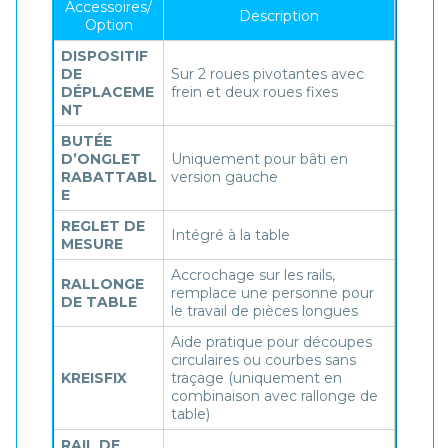
Accessoires/
Description
Option
DISPOSITIF
DE
Sur 2 roues pivotantes avec
DÉPLACEME
frein et deux roues fixes
NT
BUTÉE
D’ONGLET
Uniquement pour bâti en
RABATTABL
version gauche
E
REGLET DE
Intégré à la table
MESURE
Accrochage sur les rails,
RALLONGE
remplace une personne pour
DE TABLE
le travail de pièces longues
Aide pratique pour découpes
circulaires ou courbes sans
KREISFIX
traçage (uniquement en
combinaison avec rallonge de
table)
RAIL DE