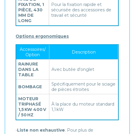
FIXATION, 1
Pour la fixation rapide et
PIÈCE, 430
sécurisée des accessoires de
MM DE
travail et sécurité
LONG
Options ergonomiques
Accessoires/
Description
Option
RAINURE
DANS LA
Avec butée d'onglet
TABLE
Spécifiquement pour le sciage
BOMBAGE
de pièces étroites
MOTEUR
TRIPHASÉ
À la place du moteur standard
1,5 KW 400 V
1,1 kW
/ 50 HZ
-
Liste non exhaustive
. Pour plus de