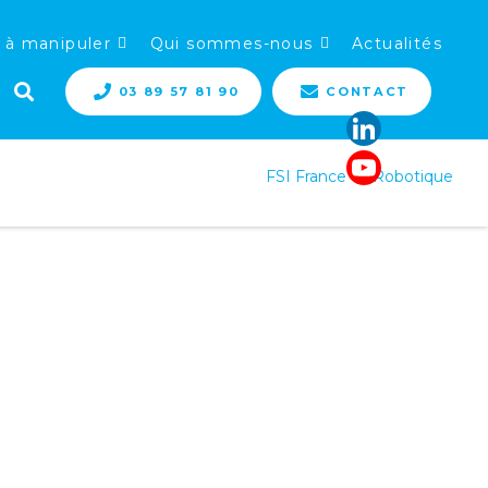
 à manipuler
Qui sommes-nous
Actualités
03 89 57 81 90
CONTACT
FSI France
>
Robotique