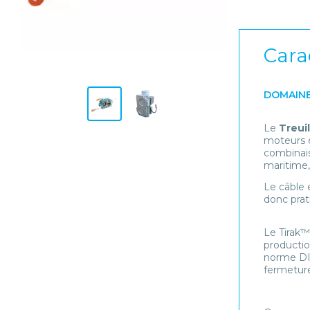
Cara
DOMAINE
Le
Treuil
moteurs é
combinais
maritime, 
Le câble e
donc prat
Le Tirak
productio
norme DI
fermeture