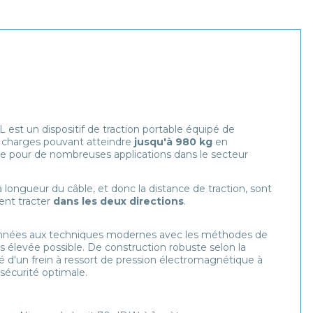
est un dispositif de traction portable équipé de
es charges pouvant atteindre
jusqu'à 980 kg
en
tile pour de nombreuses applications dans le secteur
a longueur du câble, et donc la distance de traction, sont
nt tracter
dans les deux directions
.
années aux techniques modernes avec les méthodes de
us élevée possible. De construction robuste selon la
ipé d'un frein à ressort de pression électromagnétique à
sécurité optimale.