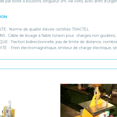
par boîte à boutons, longueur 3m, 48 volts, avec arrêt d’urgen
TION
E : Norme de qualité élevée certifiée TRACTEL
S : Câble de levage à faible torsion pour charges non-guidées,
UE : Traction bidirectionnelle, pas de limite de distance, nombre
TÉ : Frein électromagnétique, limiteur de charge électrique, s