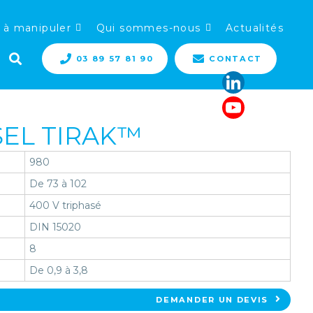
 à manipuler
Qui sommes-nous
Actualités
03 89 57 81 90
CONTACT
SEL TIRAK™
980
De 73 à 102
400 V triphasé
DIN 15020
8
De 0,9 à 3,8
DEMANDER UN DEVIS