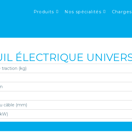
Produits
Nos spécialités
Charges
IL ÉLECTRIQUE UNIVER
 traction (kg)
on
u câble (mm)
(kW)