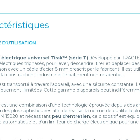
ctéristiques
 D’UTILISATION
 électrique universel Tirak™ (série T)
développé par TRACTEL 
lectriques triphasés, pour lever, descendre, tirer et déplacer d
on avec un câble d’acier 8 mm prescrit par le fabricant. Il est u
la construction, l'industrie et le bâtiment non-résidentiel.
st transporté à travers l’appareil‚ avec une sécurité constante. L
iquement illimitées. Cette gamme d'appareils peut indifféremme
™ est une combinaison d'une technologie éprouvée depuis des 
n les plus sophistiquées afin de réaliser la norme de qualité la pl
N 15020 et nécessitant
peu d'entretien
, ce dispositif est équ
 automatique et d'un limiteur de charge électronique pour une 