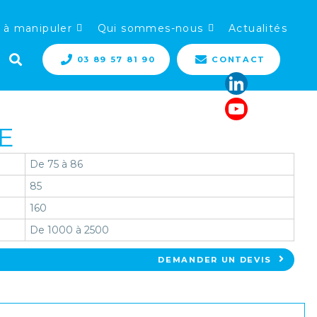
 à manipuler
Qui sommes-nous
Actualités
03 89 57 81 90
CONTACT
E
De 75 à 86
85
160
De 1000 à 2500
DEMANDER UN DEVIS