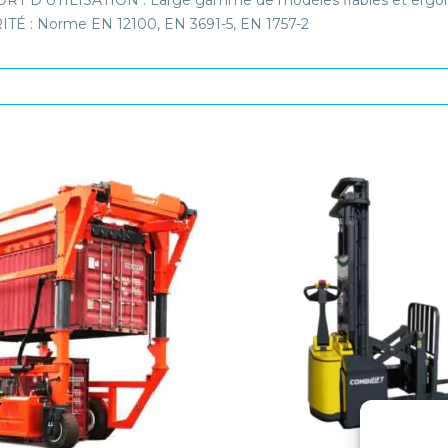
RT D'UTILISATION : Large gamme de modèles fiables et erg
TÉ : Norme EN 12100, EN 3691-5, EN 1757-2