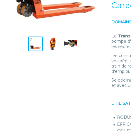
Cara
DOMAINE
Le
Transp
pompe d'é
les secteu
De constr
vos dépla
train de 
d'emploi.
Se déclin
et avec u
UTILISA
ROBUST
EFFICA