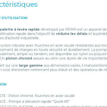
ctéristiques
 D’UTILISATION
alette à levée rapide
développé par REMA est un appareil d
lévation rapide dans l'objectif de
réduire les délais
et la pénib
rs d'activité industrielle.
uction robuste avec fourches en acier soudé résistantes aux tor
cement de charges en toute sécurité et durablement. La pompe
roulement, simple ou tandem, est disponible sur nylon ou polyur
 Un
piston chromé
assure au vérin une durée de vie important
ant sur une
large gamme
aux dimensions variés, il manutentio
n coût d’entretien nettement plus réduit et des opérations de ré
TION
E : Piston chromé, fourches en acier soudé
CE : Pompe à élévation rapide "Quick-lift"