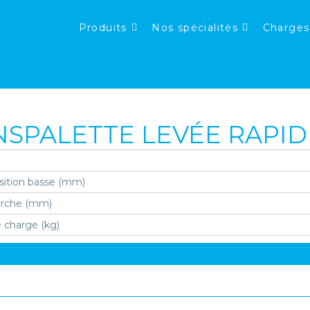
Produits
Nos spécialités
Charges
NSPALETTE LEVÉE RAPID
sition basse (mm)
urche (mm)
e charge (kg)