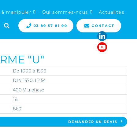
 à manipuler
Qui sommes-nous
Actualités
03 89 57 81 90
CONTACT
RME "U"
De 1000 à 1500
DIN 1570, IP 54
400 V triphasé
18
860
DEMANDER UN DEVIS