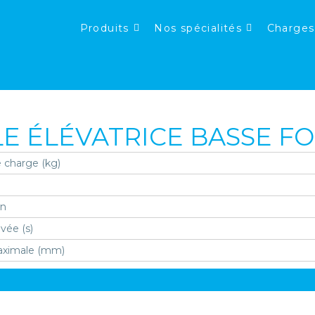
Produits
Nos spécialités
Charges
E ÉLÉVATRICE BASSE FO
 charge (kg)
on
vée (s)
aximale (mm)