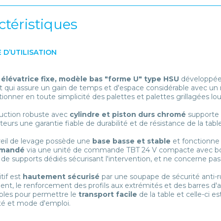
ctéristiques
 D’UTILISATION
 élévatrice fixe, modèle bas "forme U" type HSU
développée 
 qui assure un gain de temps et d'espace considérable avec un me
onner en toute simplicité des palettes et palettes grillagées lo
uction robuste avec
cylindre et piston durs chromé
supporte 
ateurs une garantie fiable de durabilité et de résistance de la tabl
eil de levage possède une
base basse et stable
et fonctionne
mmandé
via une unité de commande TBT 24 V compacte avec bouto
de supports dédiés sécurisant l'intervention, et ne concerne pas 
tif est
hautement sécurisé
par une soupape de sécurité anti-r
t, le renforcement des profils aux extrémités et des barres d'
les pour permettre le
transport facile
de la table et celle-ci e
té et mode d'emploi.