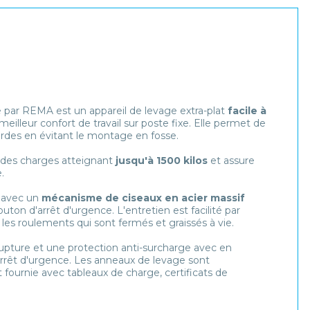
par REMA est un appareil de levage extra-plat
facile à
illeur confort de travail sur poste fixe. Elle permet de
urdes en évitant le montage en fosse.
des charges atteignant
jusqu'à 1500 kilos
et assure
e.
 avec un
mécanisme de ciseaux en acier massif
n d'arrêt d'urgence. L'entretien est facilité par
les roulements qui sont fermés et graissés à vie.
upture et une protection anti-surcharge avec en
arrêt d'urgence. Les anneaux de levage sont
st fournie avec tableaux de charge, certificats de