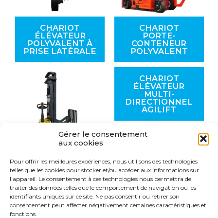
CHARIOT
CHARIOT
ÉLÉVATEUR
PORTE-
POLYVALENT À
CONTENEUR
PRISE LATÉRALE
POLYVALENT
CHARIOT
ÉLÉVATEUR
MULTI-
DIRECTIONNEL
AGILIFT
Gérer le consentement
aux cookies
Pour offrir les meilleures expériences, nous utilisons des technologies
GERBEUR
telles que les cookies pour stocker et/ou accéder aux informations sur
QUADRI-
l'appareil. Le consentement à ces technologies nous permettra de
DIRECTIONNEL
traiter des données telles que le comportement de navigation ou les
RÉTRACTABLE
identifiants uniques sur ce site. Ne pas consentir ou retirer son
consentement peut affecter négativement certaines caractéristiques et
fonctions.