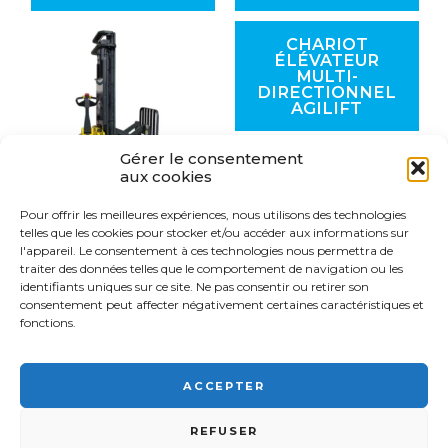
CHARIOT
ÉLÉVATEUR
MULTI-
DIRECTIONNEL
AGILIFT
Gérer le consentement
aux cookies
Pour offrir les meilleures expériences, nous utilisons des technologies
GERBEUR
telles que les cookies pour stocker et/ou accéder aux informations sur
QUADRI-
l'appareil. Le consentement à ces technologies nous permettra de
DIRECTIONNEL
traiter des données telles que le comportement de navigation ou les
RÉTRACTABLE
identifiants uniques sur ce site. Ne pas consentir ou retirer son
consentement peut affecter négativement certaines caractéristiques et
fonctions.
ACCEPTER
FSI France© 2026 - Tous droits réservés -
03 89 57 81 90 -
9
REFUSER
Rue d'Italie, 68310 Wittelsheim •
Mentions légales
-
Plan du site
-