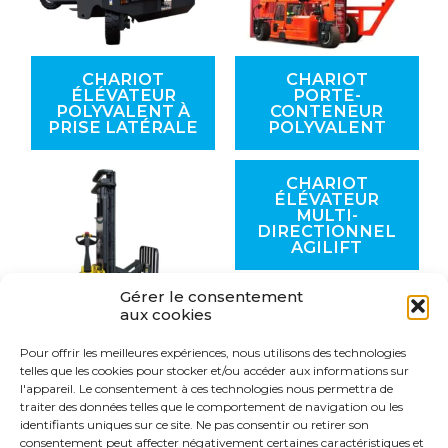
CHARIOT
CHARIOT
ÉLÉVATEUR
PORTE-
POLYVALENT À
CONTENEUR
PRISE LATÉRALE
POLYVALENT
CHARIOT
ÉLÉVATEUR
MULTI-
DIRECTIONNEL
AGILIFT
Gérer le consentement
aux cookies
Pour offrir les meilleures expériences, nous utilisons des technologies
GERBEUR
telles que les cookies pour stocker et/ou accéder aux informations sur
QUADRI-
l'appareil. Le consentement à ces technologies nous permettra de
DIRECTIONNEL
traiter des données telles que le comportement de navigation ou les
RÉTRACTABLE
identifiants uniques sur ce site. Ne pas consentir ou retirer son
consentement peut affecter négativement certaines caractéristiques et