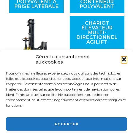
POLYVALENT À
CONTENEUR
PRISE LATÉRALE
POLYVALENT
CHARIOT
ÉLÉVATEUR
MULTI-
DIRECTIONNEL
AGILIFT
Gérer le consentement
aux cookies
Pour offrir les meilleures expériences, nous utilisons des technologies
GERBEUR
telles que les cookies pour stocker et/ou accéder aux informations sur
QUADRI-
l'appareil. Le consentement à ces technologies nous permettra de
DIRECTIONNEL
traiter des données telles que le comportement de navigation ou les
RÉTRACTABLE
identifiants uniques sur ce site. Ne pas consentir ou retirer son
consentement peut affecter négativement certaines caractéristiques et
fonctions.
ACCEPTER