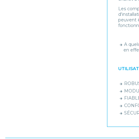
Les comp
d'install
peuvent ê
fonctionn
A quel
en effe
UTILISA
ROBUST
MODULA
FIABLE
CONFOR
SÉCURI