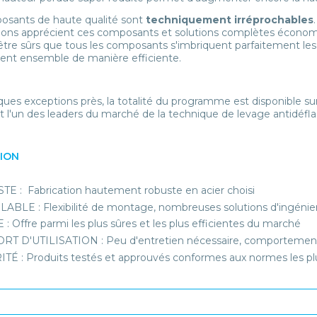
osants de haute qualité sont
techniquement irréprochables
ations apprécient ces composants et solutions complètes économi
tre sûrs que tous les composants s'imbriquent parfaitement le
ent ensemble de manière efficiente.
ques exceptions près, la totalité du programme est disponible 
t l'un des leaders du marché de la technique de levage antidéfla
TION
E : Fabrication hautement robuste en acier choisi
BLE : Flexibilité de montage, nombreuses solutions d'ingénie
 : Offre parmi les plus sûres et les plus efficientes du marché
T D'UTILISATION : Peu d'entretien nécessaire, comportement 
TÉ : Produits testés et approuvés conformes aux normes les plu