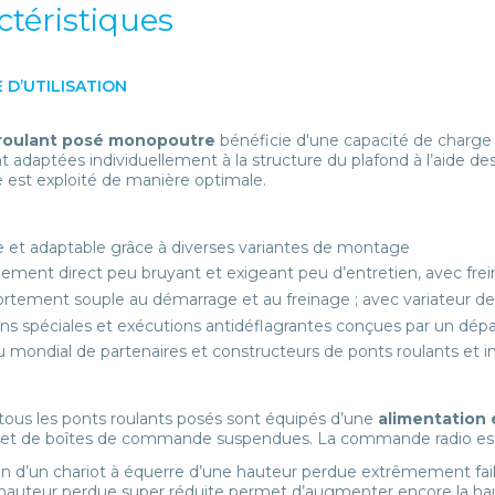
ctéristiques
 D’UTILISATION
roulant posé monopoutre
bénéficie d'une capacité de charge 
t adaptées individuellement à la structure du plafond à l’aide des
e est exploité de manière optimale.
le et adaptable grâce à diverses variantes de montage
nement direct peu bruyant et exigeant peu d’entretien, avec frei
tement souple au démarrage et au freinage ; avec variateur de
ons spéciales et exécutions antidéflagrantes conçues par un dép
 mondial de partenaires et constructeurs de ponts roulants et ins
 tous les ponts roulants posés sont équipés d’une
alimentation 
 et de boîtes de commande suspendues. La commande radio es
tion d’un chariot à équerre d’une hauteur perdue extrêmement fa
 hauteur perdue super réduite permet d’augmenter encore la hau