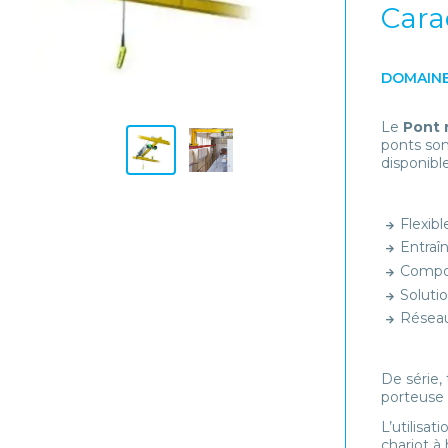
Cara
DOMAINE
Le
Pont 
ponts son
disponibl
Flexib
Entraî
Compor
Soluti
Réseau
De série,
porteuse
L’utilisa
chariot à