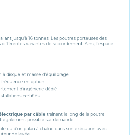
allant jusqu’à 16 tonnes. Les poutres porteuses des
 différentes variantes de raccordement. Ainsi, l’espace
n à disque et masse d’équilibrage
 fréquence en option
artement d’ingénierie dédié
tallations certifiés
électrique par câble
traînant le long de la poutre
t également possible sur demande.
ible ou d’un palan à chaîne dans son exécution avec
teur de levée.