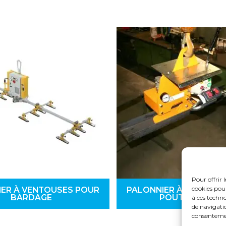
Pour offrir 
cookies pou
IER À VENTOUSES POUR
PALONNIER À VENTOUS
BARDAGE
POUTRE (MÉTAL
à ces techn
de navigatio
consentemen