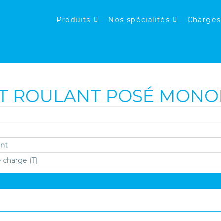
Produits
Nos spécialités
Charges
T ROULANT POSÉ MON
ent
 charge (T)