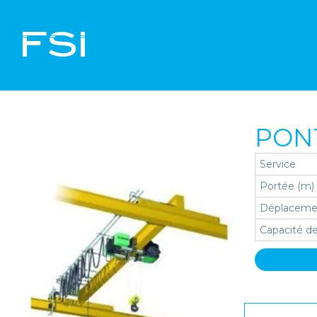
PON
Service
Portée (m)
Déplacem
Capacité de