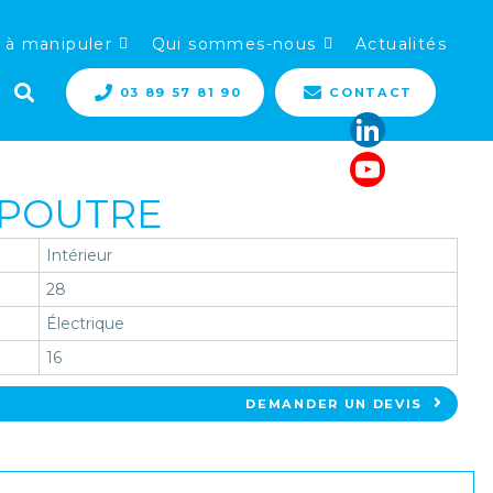
 à manipuler
Qui sommes-nous
Actualités
03 89 57 81 90
CONTACT
OPOUTRE
Intérieur
28
Électrique
16
DEMANDER UN DEVIS