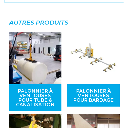
AUTRES PRODUITS
PALONNIER À
PALONNIER À
VENTOUSES
VENTOUSES
POUR TUBE &
POUR BARDAGE
CANALISATION