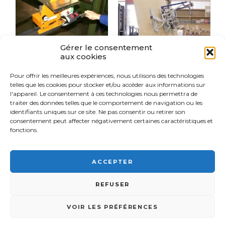
Gérer le consentement
aux cookies
Pour offrir les meilleures expériences, nous utilisons des technologies
PALONNIER À
PALONNIER À
telles que les cookies pour stocker et/ou accéder aux informations sur
VENTOUSES
VENTOUSES
l'appareil. Le consentement à ces technologies nous permettra de
POUR POUTRE
POUR PLAQUES
(MÉTAL)
ET PANNEAUX
traiter des données telles que le comportement de navigation ou les
BOIS
identifiants uniques sur ce site. Ne pas consentir ou retirer son
consentement peut affecter négativement certaines caractéristiques et
fonctions.
ACCEPTER
FSI France© 2026 - Tous droits réservés -
03 89 57 81 90 -
9
REFUSER
Rue d'Italie, 68310 Wittelsheim •
Mentions légales
-
Plan du site
-
-
Gérer mes données
- Réalisation :
OCI
COOKIES
03 89 57 81 90
CONTACT
VOIR LES PRÉFÉRENCES
FSI France est un distributeur d'équipements de levage et de
manutention spécialisé dans la fourniture de palonniers à ventouses