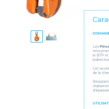
Cara
DOMAINE
Les
Pince
retournem
le BTP et
bidirectio
Cet acces
de la cha
Résistant
réalisero
d'épaisse
UTILISA