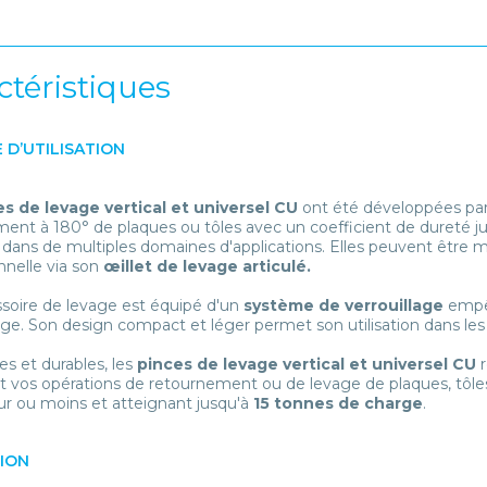
ctéristiques
 D’UTILISATION
s de levage vertical et universel CU
ont été développées par 
ent à 180° de plaques ou tôles avec un coefficient de dureté j
 dans de multiples domaines d'applications. Elles peuvent être 
nnelle via son
œillet de levage articulé.
soire de levage est équipé d'un
système de verrouillage
empêc
rge. Son design compact et léger permet son utilisation dans les
es et durables, les
pinces de levage vertical et universel CU
r
nt vos opérations de retournement ou de levage de plaques, tôl
ur ou moins et atteignant jusqu'à
15 tonnes de charge
.
TION