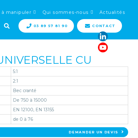
 à manipuler
Qui sommes-nous
Actualités
03 89 57 81 90
CONTACT
UNIVERSELLE CU
5:1
2:1
Bec cranté
De 750 à 15000
EN 12100, EN 13155
de 0 à 76
DEMANDER UN DEVIS