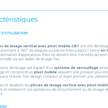
ctéristiques
 D’UTILISATION
s de levage vertical avec pivot mobile CBT
ont été développ
ournement à 180° de plaques ou pièces fines jusqu'à 1 tonne
en 
 domaines d'applications. Elles ne doivent être montées qu'ave
onnelle via son œillet de levage fixe.
soire de levage est équipé d'un
système de verrouillage
empêc
arge et comprend un
pivot mobile
assurant une pression plus él
seur réduite. Son design compact et léger permet une utilisatio
es et durables, les
pinces de levage vertical avec pivot mobi
s et réaliseront vos opérations de retournement ou de levage de
r.
TION