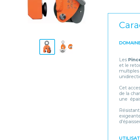
Cara
DOMAINE
Les
Pince
et le ret
multiples
unidirecti
Cet acces
de la ch
une épais
Résistant
exigeante
d'épaisseu
UTILISA