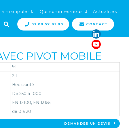
 à manipuler
Qui sommes-nous
Actualités
03 89 57 81 90
CONTACT
AVEC PIVOT MOBILE
5:1
2:1
Bec cranté
De 250 à 1000
EN 12100, EN 13155
de 0 à 20
DEMANDER UN DEVIS