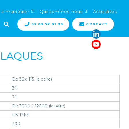
 à manipuler
Qui sommes-nous
Actualités
03 89 57 81 90
CONTACT
PLAQUES
De 36 à 115 (la paire)
3:1
2:1
De 3000 à 12000 (la paire)
EN 13155
300