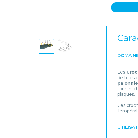
Cara
DOMAINE
Les
Croch
de tôles 
palonnie
tonnes ch
plaques.
Ces croch
Températur
UTILISA