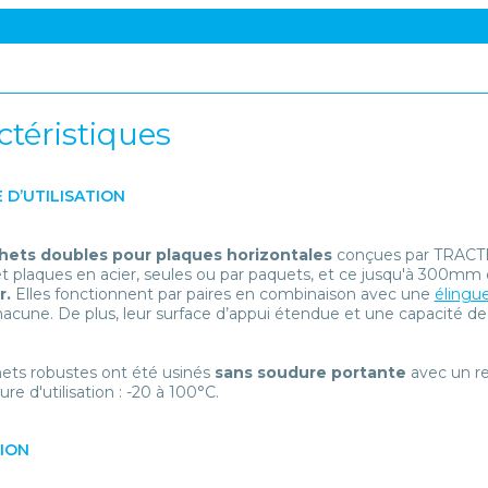
ctéristiques
 D’UTILISATION
ets doubles pour plaques horizontales
conçues par TRACTEL
et plaques en acier, seules ou par paquets, et ce jusqu'à 300mm
r.
Elles fonctionnent par paires en combinaison avec une
élingue
acune. De plus, leur surface d’appui étendue et une capacité de
ets robustes ont été usinés
sans soudure portante
avec un re
e d'utilisation : -20 à 100°C.
TION