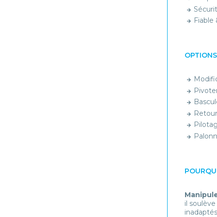
Sécuri
Fiable
OPTIONS
Modifi
Pivote
Bascul
Retour
Pilota
Palon
POURQUO
Manipule
il soulèv
inadaptés 