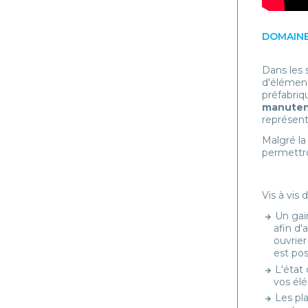
DOMAINE
Dans les s
d'élément
préfabriq
manuten
représent
Malgré la
permettro
Vis à vis 
Un gai
afin d'
ouvrier
est pos
L'état 
vos él
Les pla