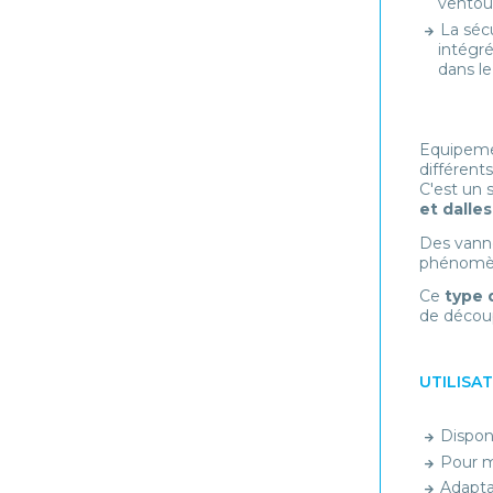
ventous
La séc
intégré
dans le
Equipem
différent
C'est un 
et dalle
Des vanne
phénomène
Ce
type 
de décou
UTILISA
Dispon
Pour m
Adapta