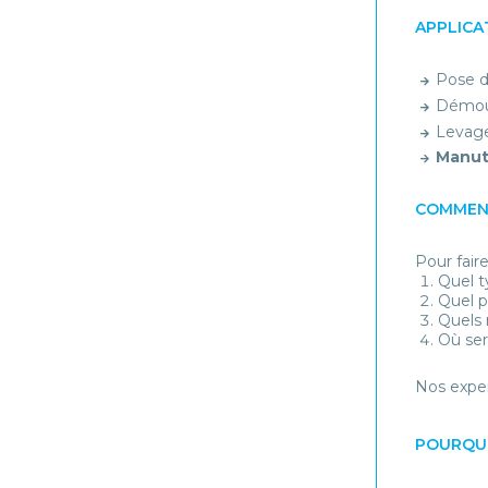
APPLICA
Pose d
Démoul
Levage 
Manute
COMMENT
Pour fair
Quel t
Quel p
Quels
Où sera
Nos exper
POURQUO