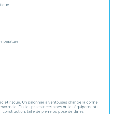
stique
température
rd et risqué. Un
palonnier à ventouses
change la donne :
 maximale. Fini les prises incertaines ou les équipements
n construction, taille de pierre ou pose de dalles.