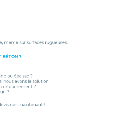
e, même sur surfaces rugueuses.
T BÉTON ?
fine ou épaisse ?
, nous avons la solution.
u retournement ?
ur) ?
evis dès maintenant !