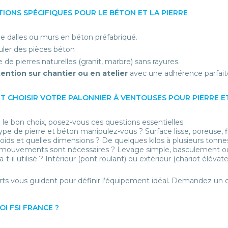
TIONS SPÉCIFIQUES POUR LE BÉTON ET LA PIERRE
e dalles ou murs en béton préfabriqué.
er des pièces béton
de pierres naturelles (granit, marbre) sans rayures.
ntion sur chantier ou en atelier
avec une adhérence parfait
 CHOISIR VOTRE PALONNIER À VENTOUSES POUR PIERRE E
e le bon choix, posez-vous ces questions essentielles :
ype de pierre et béton manipulez-vous ?
Surface lisse, poreuse, 
oids et quelles dimensions ?
De quelques kilos à plusieurs tonnes
 mouvements sont nécessaires ?
Levage simple, basculement o
-t-il utilisé ?
Intérieur (pont roulant) ou extérieur (chariot élévate
ts vous guident pour définir l’équipement idéal. Demandez un d
I FSI FRANCE ?