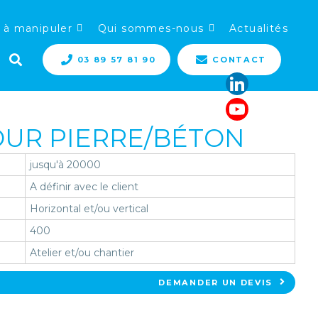
 à manipuler
Qui sommes-nous
Actualités
03 89 57 81 90
CONTACT
OUR PIERRE/BÉTON
jusqu'à 20000
A définir avec le client
Horizontal et/ou vertical
400
Atelier et/ou chantier
DEMANDER UN DEVIS