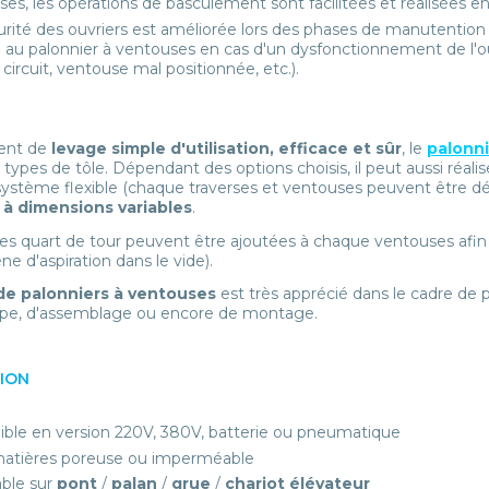
es, les opérations de basculement sont facilitées et réalisées en
urité des ouvriers est améliorée lors des phases de manutention
 au palonnier à ventouses en cas d'un dysfonctionnement de l'ou
 circuit, ventouse mal positionnée, etc.).
ent de
levage simple d'utilisation, efficace et sûr
, le
palonni
s types de tôle. Dépendant des options choisis, il peut aussi ré
système flexible (chaque traverses et ventouses peuvent être dép
s à dimensions variables
.
s quart de tour peuvent être ajoutées à chaque ventouses afin d
 d'aspiration dans le vide).
de palonniers à ventouses
est très apprécié dans le cadre d
pe, d'assemblage ou encore de montage.
TION
ible en version 220V, 380V, batterie ou pneumatique
atières poreuse ou imperméable
ble sur
pont
/
palan
/
grue
/
chariot élévateur