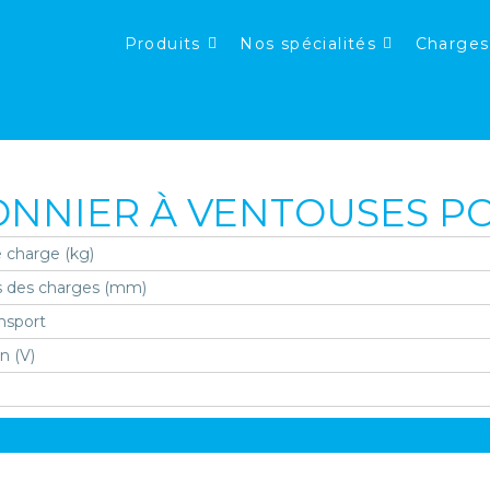
Produits
Nos spécialités
Charges
ONNIER À VENTOUSES P
 charge (kg)
 des charges (mm)
nsport
n (V)