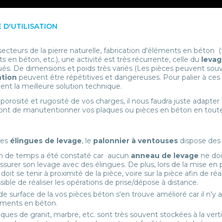
 D'UTILISATION
ecteurs de la pierre naturelle, fabrication d'éléments en béton (tai
s en béton, etc.), une activité est très récurrente, celle du
levag
ués. De dimensions et poids très variés (Les pièces peuvent sou
tion
peuvent être répétitives et dangereuses. Pour palier à ces
ent la meilleure solution technique.
 porosité et rugosité de vos charges, il nous faudra juste adapt
nt de manutentionner vos plaques ou pièces en béton en toute
des
élingues de levage
, le
palonnier à ventouses
dispose des 
n de temps a été constaté car aucun
anneau de levage
ne doi
assurer son levage avec des élingues. De plus, lors de la mise en 
 doit se tenir à proximité de la pièce, voire sur la pièce afin de ré
sible de réaliser les opérations de prise/dépose à distance.
de surface de la vos pièces béton s'en trouve amélioré car il n'y
éments en béton.
ques de granit, marbre, etc. sont très souvent stockées à la verti