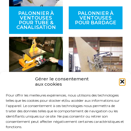
PALONNIER À
PALONNIER À
VENTOUSES
VENTOUSES
POUR TUBE &
POUR BARDAGE
CANALISATION
Gérer le consentement
aux cookies
Pour offrir les meilleures expériences, nous utilisons des technologies
PALONNIER À
PALONNIER À
telles que les cookies pour stocker et/ou accéder aux informations sur
VENTOUSES
VENTOUSES
l'appareil. Le consentement à ces technologies nous permettra de
POUR POUTRE
POUR PLAQUES
(MÉTAL)
ET PANNEAUX
traiter des données telles que le comportement de navigation ou les
BOIS
identifiants uniques sur ce site. Ne pas consentir ou retirer son
consentement peut affecter négativement certaines caractéristiques et
fonctions.