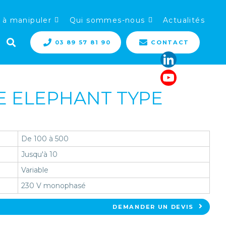
 à manipuler
Qui sommes-nous
Actualités
03 89 57 81 90
CONTACT
E ELEPHANT TYPE
De 100 à 500
Jusqu'à 10
Variable
230 V monophasé
DEMANDER UN DEVIS