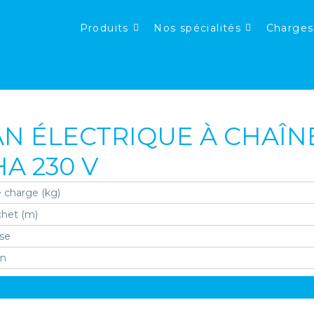
Produits
Nos spécialités
Charges
N ÉLECTRIQUE À CHAÎN
A 230 V
 charge (kg)
chet (m)
se
on