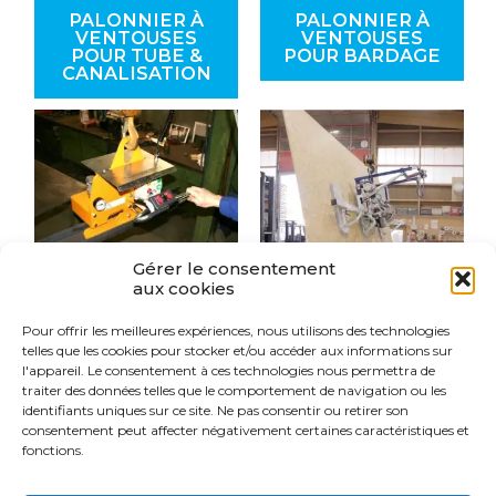
PALONNIER À
PALONNIER À
VENTOUSES
VENTOUSES
POUR TUBE &
POUR BARDAGE
CANALISATION
Gérer le consentement
aux cookies
Pour offrir les meilleures expériences, nous utilisons des technologies
PALONNIER À
PALONNIER À
telles que les cookies pour stocker et/ou accéder aux informations sur
VENTOUSES
VENTOUSES
l'appareil. Le consentement à ces technologies nous permettra de
POUR POUTRE
POUR PLAQUES
(MÉTAL)
ET PANNEAUX
traiter des données telles que le comportement de navigation ou les
BOIS
identifiants uniques sur ce site. Ne pas consentir ou retirer son
consentement peut affecter négativement certaines caractéristiques et
fonctions.