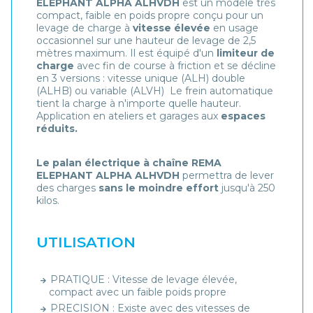
ELEPHANT ALPHA ALHVDH
est un modèle très
compact, faible en poids propre conçu pour un
levage de charge à
vitesse élevée
en usage
occasionnel sur une hauteur de levage de 2,5
mètres maximum. Il est équipé d'un
limiteur de
charge
avec fin de course à friction et se décline
en 3 versions : vitesse unique (ALH) double
(ALHB) ou variable (ALVH) Le frein automatique
tient la charge à n'importe quelle hauteur.
Application en ateliers et garages aux
espaces
réduits.
Le palan
électrique à chaîne REMA
ELEPHANT ALPHA ALHVDH
permettra de lever
des charges
sans le moindre effort
jusqu'à 250
kilos.
UTILISATION
PRATIQUE : Vitesse de levage élevée,
compact avec un faible poids propre
PRECISION : Existe avec des vitesses de