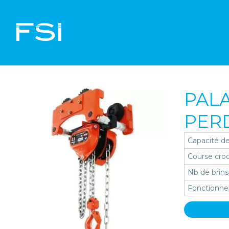
PAL
PERD
Capacité de
Course cro
Nb de brins
Fonctionn