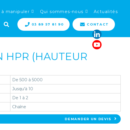
 à manipuler
Qui sommes-nous
Actualités
03 89 57 81 90
CONTACT
N HPR (HAUTEUR
De 500 à 5000
Jusqu'à 10
De 1 à 2
Chaîne
DEMANDER UN DEVIS