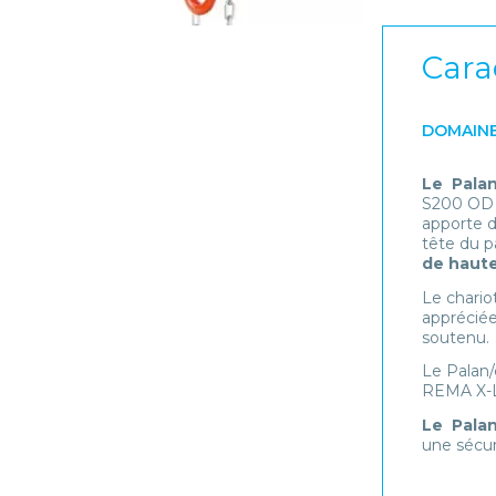
Cara
DOMAINE
Le Palan
S200 OD
apporte d
tête du p
de haut
Le chario
appréciée
soutenu.
Le Palan/
REMA X-L
Le Palan
une sécur