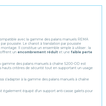
ompatible avec la gamme des palans manuels REMA
n par poussée. Le chariot à translation par poussée
ntage. Il constitue un ensemble simple à utiliser : la
 offrent un
encombrement réduit
et une
faible perte
et la gamme des palans manuels à chaîne S200-OD est
s hauts critères de sécurité tout en supportant un usage
si s'adapter à la gamme des palans manuels à chaîne
st également équipé d'un support anti-casse galets pour