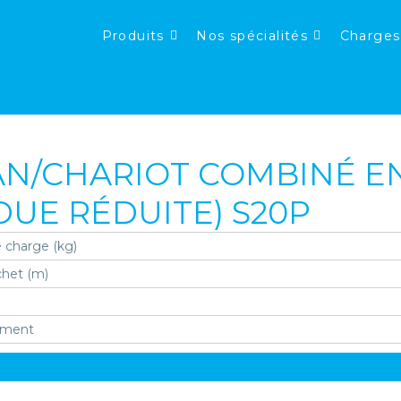
Produits
Nos spécialités
Charges
AN/CHARIOT COMBINÉ E
UE RÉDUITE) S20P
 charge (kg)
chet (m)
ement