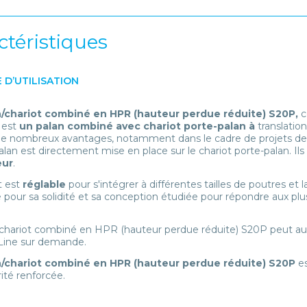
ctéristiques
 D’UTILISATION
/chariot combiné en HPR (hauteur perdue réduite) S20P,
c
 est
un palan combiné avec chariot porte-palan à
translatio
e nombreux avantages, notamment dans le cadre de projets de mo
alan est directement mise en place sur le chariot porte-palan. Ils
eur
.
t est
réglable
pour s'intégrer à différentes tailles de poutres 
 pour sa solidité et sa conception étudiée pour répondre aux plu
chariot combiné en HPR (hauteur perdue réduite) S20P peut aus
ine sur demande.
/chariot combiné en HPR (hauteur perdue réduite) S20P
e
ité renforcée.