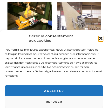
Gérer le consentement
aux cookies
Pour offrir les meilleures expériences, nous utilisons des technologies
PALONNIER À
PALONNIER À
telles que les cookies pour stocker et/ou accéder aux informations sur
VENTOUSES
VENTOUSES
l'appareil. Le consentement à ces technologies nous permettra de
POUR POUTRE
POUR PLAQUES
(MÉTAL)
ET PANNEAUX
traiter des données telles que le comportement de navigation ou les
BOIS
identifiants uniques sur ce site. Ne pas consentir ou retirer son
consentement peut affecter négativement certaines caractéristiques et
fonctions.
ACCEPTER
FSI France© 2026 - Tous droits réservés -
03 89 57 81 90 -
9
REFUSER
Rue d'Italie, 68310 Wittelsheim •
Mentions légales
-
Plan du site
-