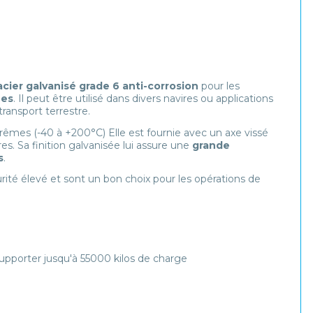
acier galvanisé grade 6 anti-corrosion
pour les
nes
. Il peut être utilisé dans divers navires ou applications
ansport terrestre.
trêmes (-40 à +200°C) Elle est fournie avec un axe vissé
es. Sa finition galvanisée lui assure une
grande
s
.
rité élevé et sont un bon choix pour les opérations de
pporter jusqu'à 55000 kilos de charge
i