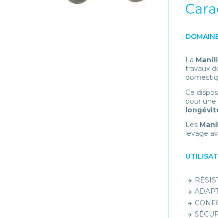
Cara
DOMAINE
La
Manill
travaux d
domestiqu
Ce dispos
pour une
longévi
Les
Manil
levage av
UTILISA
RÉSIST
ADAPT
CONFOR
SÉCUR