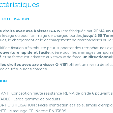
ctéristiques
 D’UTILISATION
e droite avec axe à visser G-4151
est fabriquée par REMA
en 
e levage ou pour l'arrimage de charges lourdes
jusqu'à 55 Ton
es, le chargement et le déchargement de marchandises ou le tr
itif de fixation très robuste peut supporter des températures ex
ouverture rapide et facile
, idéale pour les arrimages temporair
té
et sa forme est adaptée aux travaux de force
unidirectionnel
les droites avec axe à visser G-4151
offrent un niveau de sécu
ec de très lourdes charges.
TION
ANT : Conception haute résistance REMA de grade 6 pouvant su
ABLE : Large gamme de produits
T D'UTILISATION : Facile d'entretien et fiable, simple d'emplo
ITÉ : Marquage CE, Norme EN 13889