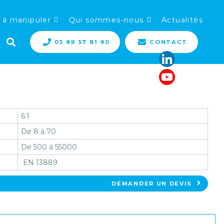
 à manipuler
Qui sommes-nous
Actualités
03 89 57 81 90
CONTACT
6:1
De 8 à 70
De 500 à 55000
EN 13889
DEMANDER UN DEVIS