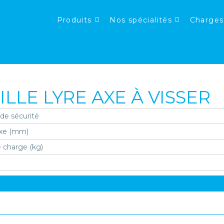
Produits
Nos spécialités
Charges
LLE LYRE AXE À VISSER
 de sécurité
xe (mm)
 charge (kg)