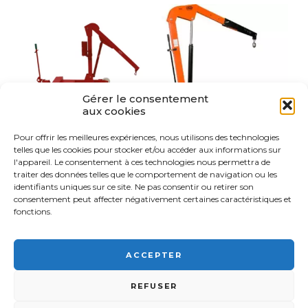
Gérer le consentement
aux cookies
Pour offrir les meilleures expériences, nous utilisons des technologies
GRUE MOBILE
GRUE MOBILE
telles que les cookies pour stocker et/ou accéder aux informations sur
LONGUE
D'ATELIER TYPE
l'appareil. Le consentement à ces technologies nous permettra de
PORTÉE 400/500
GWK
traiter des données telles que le comportement de navigation ou les
DAN
identifiants uniques sur ce site. Ne pas consentir ou retirer son
consentement peut affecter négativement certaines caractéristiques et
fonctions.
ACCEPTER
FSI France© 2026 - Tous droits réservés -
03 89 57 81 90 -
9
REFUSER
Rue d'Italie, 68310 Wittelsheim •
Mentions légales
-
Plan du site
-