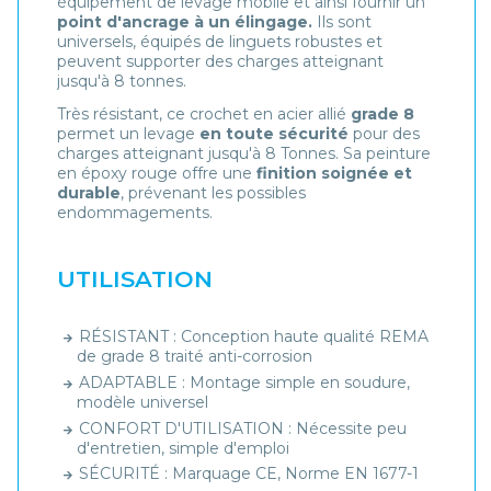
équipement de levage mobile et ainsi fournir un
point d'ancrage à un élingage.
Ils sont
universels, équipés de linguets robustes et
peuvent supporter des charges atteignant
jusqu'à 8 tonnes.
Très résistant, ce crochet en acier allié
grade 8
permet un levage
en toute sécurité
pour des
charges atteignant jusqu'à 8 Tonnes. Sa peinture
en époxy rouge offre une
finition soignée et
durable
, prévenant les possibles
endommagements.
UTILISATION
RÉSISTANT : Conception haute qualité REMA
de grade 8 traité anti-corrosion
ADAPTABLE : Montage simple en soudure,
modèle universel
CONFORT D'UTILISATION : Nécessite peu
d'entretien, simple d'emploi
SÉCURITÉ : Marquage CE, Norme EN 1677-1