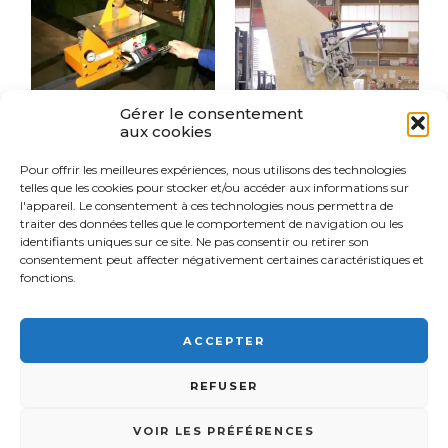
Gérer le consentement
aux cookies
Pour offrir les meilleures expériences, nous utilisons des technologies
PALONNIER À
PALONNIER À
telles que les cookies pour stocker et/ou accéder aux informations sur
VENTOUSES
VENTOUSES
l'appareil. Le consentement à ces technologies nous permettra de
POUR POUTRE
POUR PLAQUES
(MÉTAL)
ET PANNEAUX
traiter des données telles que le comportement de navigation ou les
BOIS
identifiants uniques sur ce site. Ne pas consentir ou retirer son
consentement peut affecter négativement certaines caractéristiques et
fonctions.
ACCEPTER
FSI France© 2026 - Tous droits réservés -
03 89 57 81 90 -
9
REFUSER
Rue d'Italie, 68310 Wittelsheim •
Mentions légales
-
Plan du site
-
-
Gérer mes données
- Réalisation :
OCI
COOKIES
03 89 57 81 90
CONTACT
VOIR LES PRÉFÉRENCES
FSI France est un distributeur d'équipements de levage et de