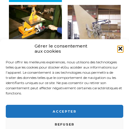
Gérer le consentement
aux cookies
Pour offrir les meilleures expériences, nous utilisons des technologies
PALONNIER À
PALONNIER À
telles que les cookies pour stocker et/ou accéder aux informations sur
VENTOUSES
VENTOUSES
l'appareil. Le consentement à ces technologies nous permettra de
POUR POUTRE
POUR PLAQUES
(MÉTAL)
ET PANNEAUX
traiter des données telles que le comportement de navigation ou les
BOIS
identifiants uniques sur ce site. Ne pas consentir ou retirer son
consentement peut affecter négativement certaines caractéristiques et
fonctions.
ACCEPTER
FSI France© 2026 - Tous droits réservés -
03 89 57 81 90 -
9
REFUSER
Rue d'Italie, 68310 Wittelsheim •
Mentions légales
-
Plan du site
-