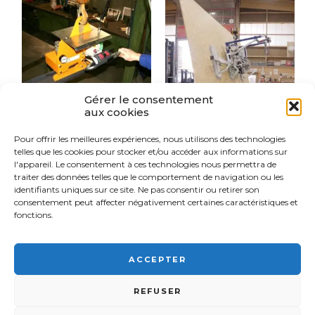
Gérer le consentement
aux cookies
Pour offrir les meilleures expériences, nous utilisons des technologies
PALONNIER À
PALONNIER À
telles que les cookies pour stocker et/ou accéder aux informations sur
VENTOUSES
VENTOUSES
l'appareil. Le consentement à ces technologies nous permettra de
POUR POUTRE
POUR PLAQUES
(MÉTAL)
ET PANNEAUX
traiter des données telles que le comportement de navigation ou les
BOIS
identifiants uniques sur ce site. Ne pas consentir ou retirer son
consentement peut affecter négativement certaines caractéristiques et
fonctions.
ACCEPTER
FSI France© 2026 - Tous droits réservés -
03 89 57 81 90 -
9
REFUSER
Rue d'Italie, 68310 Wittelsheim •
Mentions légales
-
Plan du site
-
-
Gérer mes données
- Réalisation :
OCI
COOKIES