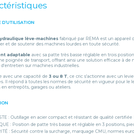
ctéristiques
 D’UTILISATION
hydraulique lève-machines
fabriqué par REMA est un appareil 
er et de soutenir des machines lourdes en toute sécurité.
nt adaptable
avec sa patte très basse réglable en trois positio
ne poignée de transport, offrant ainsi une solution efficace à d
 d'entretien sur machines industrielles.
e avec une capacité de
3 ou 8 T
, ce cric s'actionne avec un levie
s. Il répond à toutes les normes de sécurité en vigueur pour le
en entrepôts, garages ou ateliers.
TION
E : Outillage en acier compact et résistant de qualité certifi
UE : Position de patte très basse et réglable en 3 positions, pie
TÉ : Sécurité contre la surcharge, marquage CMU, normes eur