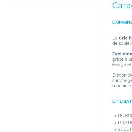
Cara
DOMAINE
Le
Cric 
de soulev
Facileme
grâce à u
levage et
Disponibl
surcharge
machines 
UTILISA
ROBUST
PRATIQ
SÉCURI