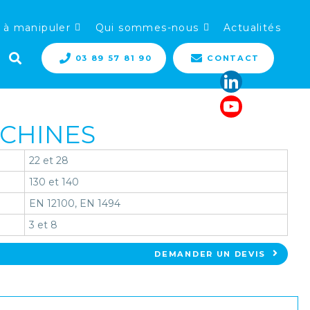
 à manipuler
Qui sommes-nous
Actualités
03 89 57 81 90
CONTACT
ACHINES
22 et 28
130 et 140
EN 12100, EN 1494
3 et 8
DEMANDER UN DEVIS