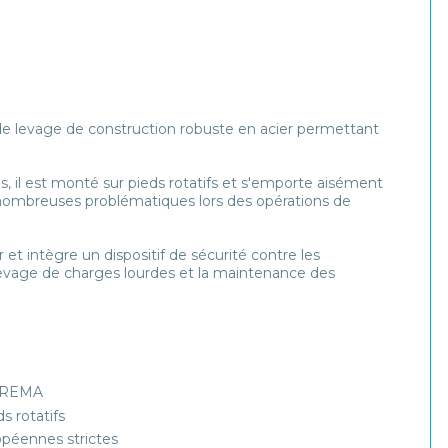
de levage de construction robuste en acier permettant
ns, il est monté sur pieds rotatifs et s'emporte aisément
e nombreuses problématiques lors des opérations de
r et intègre un dispositif de sécurité contre les
 levage de charges lourdes et la maintenance des
ée REMA
ds rotatifs
opéennes strictes