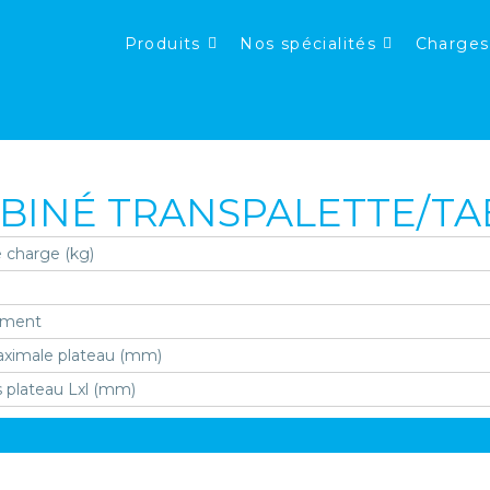
Produits
Nos spécialités
Charges
BINÉ TRANSPALETTE/TA
 charge (kg)
ement
ximale plateau (mm)
 plateau Lxl (mm)