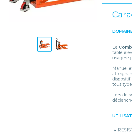
Cara
DOMAINE
Le
Combi
table élé
usages sp
Manuel et
atteignan
dispositi
tous type
Lors de s
déclenche
UTILISA
RESIST