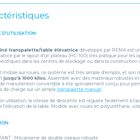
ctéristiques
 D’UTILISATION
né transpalette/table élévatrice
développé par REMA est un 
vatrice par le rajout d'un plateau (HC-100) très pratique pour le
écifiques dans les centres de stockage ou dans la construction d'
 mobile sur roues, ce système est très simple d'emploi, et so
t
jusqu'à 1000 kilos.
Assemblé avec des matériaux robustes et 
f de manutention convertible à été spécialement conçu pour perm
s de charge sur un simple
transpalette manuel
.
on utilisation, la vitesse de descente est régulée facilement à l'
 l'élévation de la table. Modèle avec roues en polyuréthane, volan
TION
ANT : Mécanisme de double ciseaux robuste