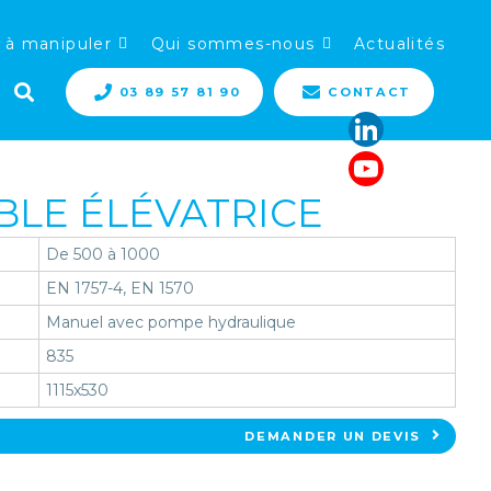
 à manipuler
Qui sommes-nous
Actualités
03 89 57 81 90
CONTACT
BLE ÉLÉVATRICE
De 500 à 1000
EN 1757-4, EN 1570
Manuel avec pompe hydraulique
835
1115x530
DEMANDER UN DEVIS