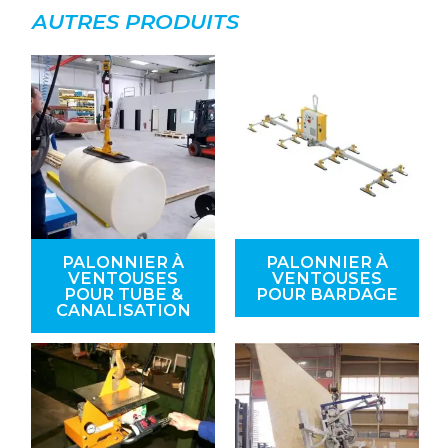
AUTRES PRODUITS
PALONNIER À
PALONNIER À
VENTOUSES
VENTOUSES
POUR TUBE &
POUR BARDAGE
CANALISATION