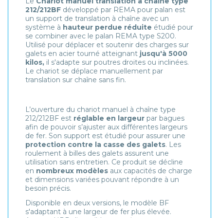
Le
Chariot manuel translation à chaîne type
212/212BF
développé par REMA pour palan est
un support de translation à chaîne avec un
système à
hauteur perdue réduite
étudié pour
se combiner avec le palan REMA type S200.
Utilisé pour déplacer et soutenir des charges sur
galets en acier tourné atteignant
jusqu'à 5000
kilos,
il s'adapte sur poutres droites ou inclinées.
Le chariot se déplace manuellement par
translation sur chaîne sans fin.
L’ouverture du chariot manuel à chaîne type
212/212BF est
réglable en largeur
par bagues
afin de pouvoir s’ajuster aux différentes largeurs
de fer. Son support est étudié pour assurer une
protection contre la casse des galets
. Les
roulement à billes des galets assurent une
utilisation sans entretien. Ce produit se décline
en
nombreux modèles
aux capacités de charge
et dimensions variées pouvant répondre à un
besoin précis.
Disponible en deux versions, le modèle BF
s'adaptant à une largeur de fer plus élevée.