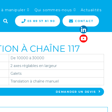
 à manipuler
Qui sommes-nous
Actualités
03 89 57 81 90
CONTACT
ON À CHAÎNE 117
De 10000 à 30000
2 axes réglables en largeur
Galets
Translation à chaîne manuel
DEMANDER UN DEVIS