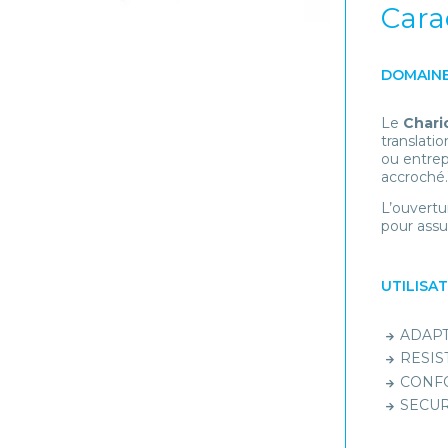
Cara
DOMAINE
Le
Chari
translati
ou entrep
accroché.
L’ouvertu
pour assu
UTILISA
ADAPTA
RESIST
CONFOR
SECURI