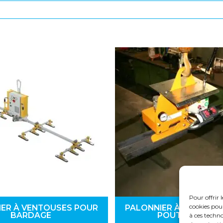
Pour offrir 
cookies pou
IER À VENTOUSES POUR
PALONNIER À VENTOUS
BARDAGE
POUTRE (MÉTAL
à ces techn