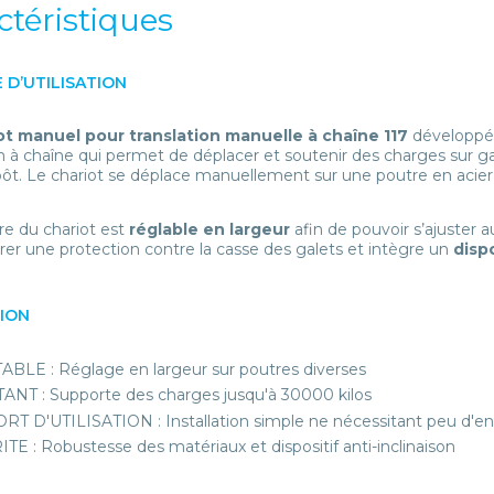
ctéristiques
 D’UTILISATION
ot manuel pour translation manuelle à chaîne 117
développé 
on à chaîne qui permet de déplacer et soutenir des charges sur g
ôt. Le chariot se déplace manuellement sur une poutre en acie
re du chariot est
réglable en largeur
afin de pouvoir s’ajuster a
rer une protection contre la casse des galets et intègre un
dispo
TION
BLE : Réglage en largeur sur poutres diverses
ANT : Supporte des charges jusqu'à 30000 kilos
T D'UTILISATION : Installation simple ne nécessitant peu d'e
TE : Robustesse des matériaux et dispositif anti-inclinaison