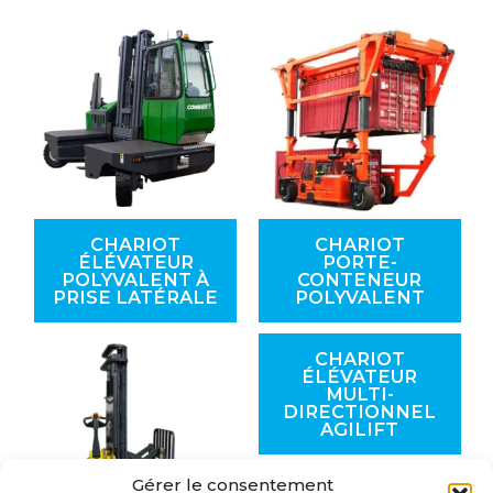
CHARIOT
CHARIOT
ÉLÉVATEUR
PORTE-
POLYVALENT À
CONTENEUR
PRISE LATÉRALE
POLYVALENT
CHARIOT
ÉLÉVATEUR
MULTI-
DIRECTIONNEL
AGILIFT
Gérer le consentement